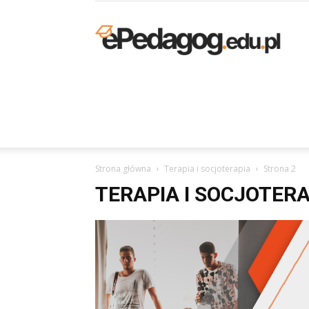
K
p
Strona główna
Terapia i socjoterapia
Strona 2
O
TERAPIA I SOCJOTER
–