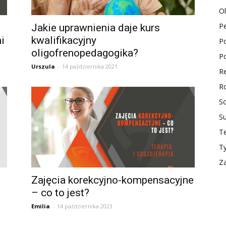
O
P
Jakie uprawnienia daje kurs
i
kwalifikacyjny
Po
oligofrenopedagogika?
Po
Urszula
-
14 października 2021
Re
Ro
So
S
Te
T
Z
Zajęcia korekcyjno-kompensacyjne
– co to jest?
Emilia
-
14 października 2023