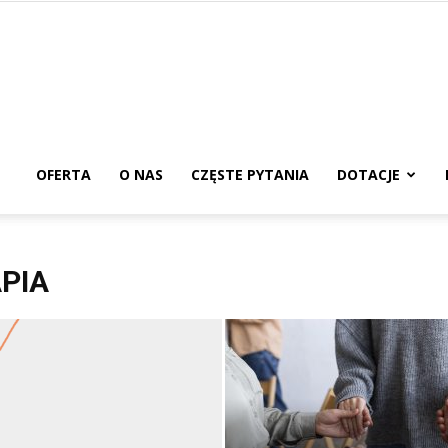
urs
edagogiczny
OFERTA
O NAS
CZĘSTE PYTANIA
DOTACJE
nline
APIA