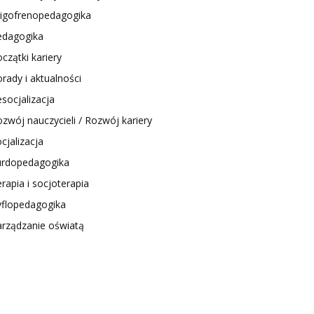
ligofrenopedagogika
edagogika
czątki kariery
rady i aktualności
socjalizacja
zwój nauczycieli / Rozwój kariery
cjalizacja
urdopedagogika
rapia i socjoterapia
yflopedagogika
arządzanie oświatą