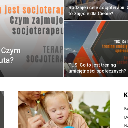
Rodzaje i cele socjoterapii.
ktualności
to zajęcie dla Ciebie?
? Czym
uta?
TUS. Co to jest trening
umiejętności społecznych?
K
Be
D
N