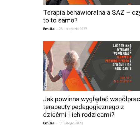
Terapia behawioralna a SAZ – cz
to to samo?
Emilia
-
28 listopada 2022
Jak powinna wyglądać współpra
terapeuty pedagogicznego z
dziećmi i ich rodzicami?
Emilia
-
11 lutego 2023