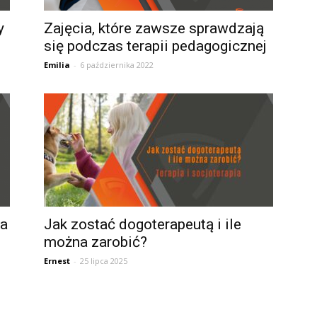
y
Zajęcia, które zawsze sprawdzają
się podczas terapii pedagogicznej
Emilia
-
6 października 2022
ca
Jak zostać dogoterapeutą i ile
można zarobić?
Ernest
-
25 lipca 2025