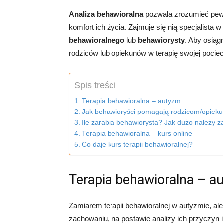
Analiza behawioralna
pozwala zrozumieć pewn
komfort ich życia. Zajmuje się nią specjalista 
behawioralnego
lub
behawiorysty
. Aby osiąg
rodziców lub opiekunów w terapię swojej pocie
Spis treści
Terapia behawioralna – autyzm
Jak behawioryści pomagają rodzicom/opieku
Ile zarabia behawiorysta? Jak dużo należy za
Terapia behawioralna – kurs online
Co daje kurs terapii behawioralnej?
Terapia behawioralna – a
Zamiarem terapii behawioralnej w autyzmie, al
zachowaniu, na postawie analizy ich przyczyn 