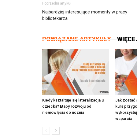
Poprzedni artykuł
Najbardziej interesujące momenty w pracy
bibliotekarza
POWIĄZANE ARTYKUŁY
WIĘCE
Kiedy kształtuje się lateralizacja u
Jak zostać 
dziecka? Etapy rozwoju od
kurs przyg
niemowlęcia do ucznia
wykorzystu
wsparcia