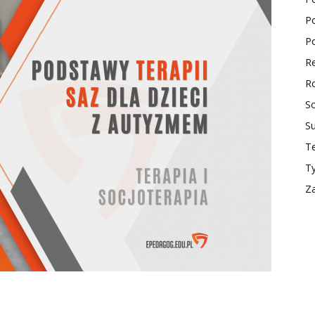
Po
ktualności
Po
Re
Ro
So
S
Te
T
Z