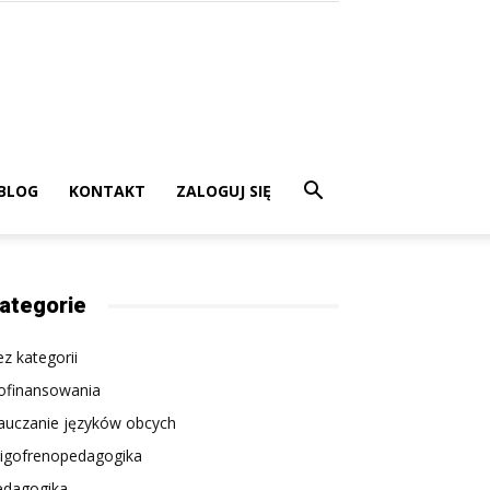
BLOG
KONTAKT
ZALOGUJ SIĘ
ategorie
z kategorii
ofinansowania
auczanie języków obcych
ligofrenopedagogika
edagogika