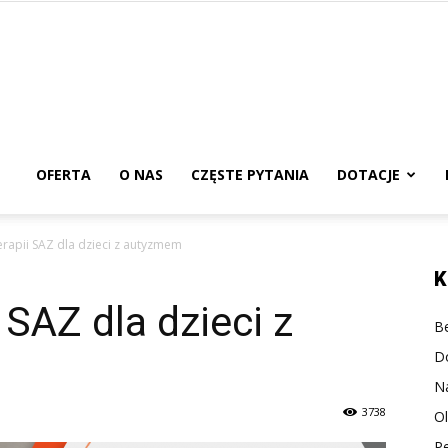
urs
edagogiczny
OFERTA
O NAS
CZĘSTE PYTANIA
DOTACJE
rapii SAZ dla dzieci z autyzmem
nline
K
 SAZ dla dzieci z
Be
D
N
3738
O
P