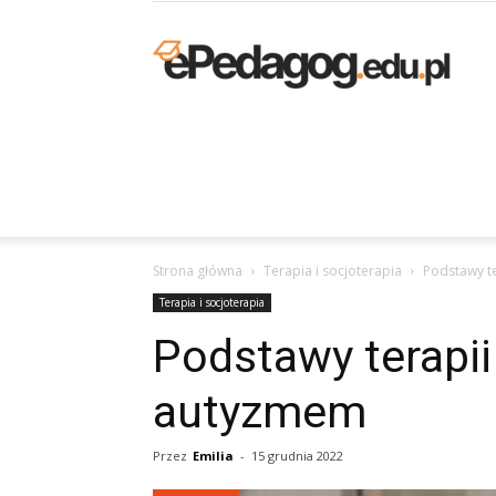
K
p
Strona główna
Terapia i socjoterapia
Podstawy te
O
Terapia i socjoterapia
Podstawy terapii
autyzmem
–
Przez
Emilia
-
15 grudnia 2022