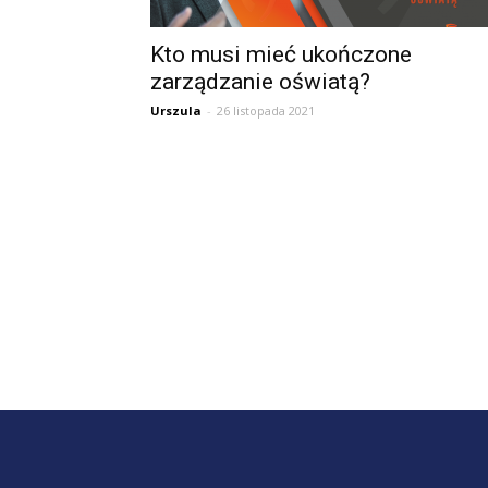
A
Kto musi mieć ukończone
zarządzanie oświatą?
Urszula
-
26 listopada 2021