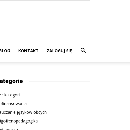
BLOG
KONTAKT
ZALOGUJ SIĘ
ategorie
z kategorii
ofinansowania
auczanie języków obcych
ligofrenopedagogika
edagogika