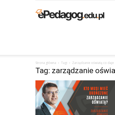
K
p
Strona główna
Tagi
Zarządzanie oświatą co daje
O
Tag: zarządzanie oświa
–