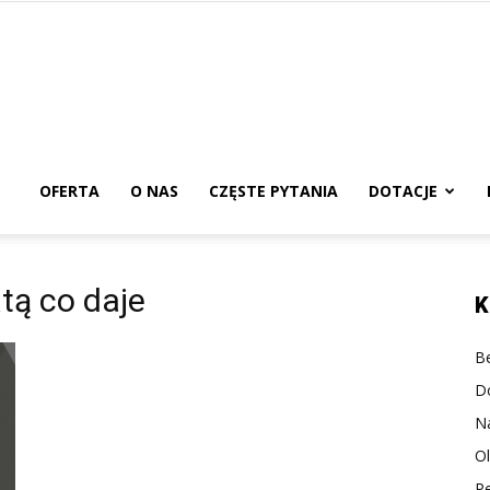
urs
edagogiczny
OFERTA
O NAS
CZĘSTE PYTANIA
DOTACJE
nline
tą co daje
K
Be
D
N
O
P