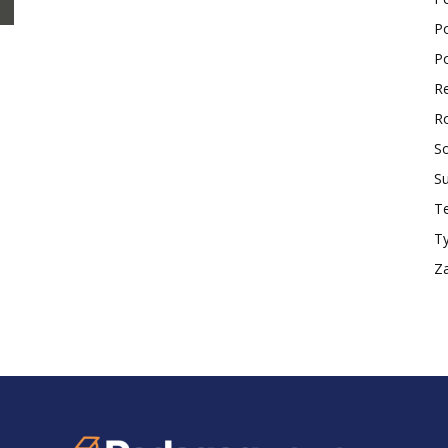
Po
ktualności
Po
Re
Ro
So
S
Te
T
Z