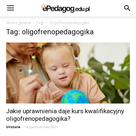
Strona główna
Tagi
Oligofrenopedagogika
Tag: oligofrenopedagogika
Jakie uprawnienia daje kurs kwalifikacyjny
oligofrenopedagogika?
Urszula
-
14 października 2021