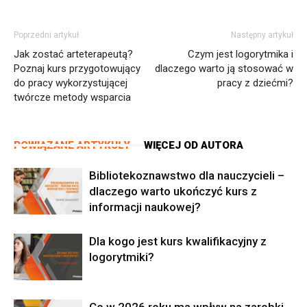
Poprzedni artykuł
Następny artykuł
Jak zostać arteterapeutą?
Czym jest logorytmika i
Poznaj kurs przygotowujący
dlaczego warto ją stosować w
do pracy wykorzystującej
pracy z dziećmi?
twórcze metody wsparcia
POWIĄZANE ARTYKUŁY
WIĘCEJ OD AUTORA
Bibliotekoznawstwo dla nauczycieli –
dlaczego warto ukończyć kurs z
informacji naukowej?
Dla kogo jest kurs kwalifikacyjny z
logorytmiki?
Co w 2026 roku ma wpływ na zarobki