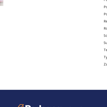
Po
ktualności
Po
Re
Ro
So
S
Te
T
Z