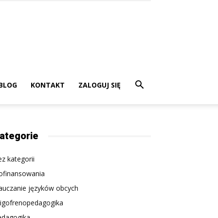
BLOG
KONTAKT
ZALOGUJ SIĘ
ategorie
z kategorii
ofinansowania
auczanie języków obcych
ligofrenopedagogika
edagogika