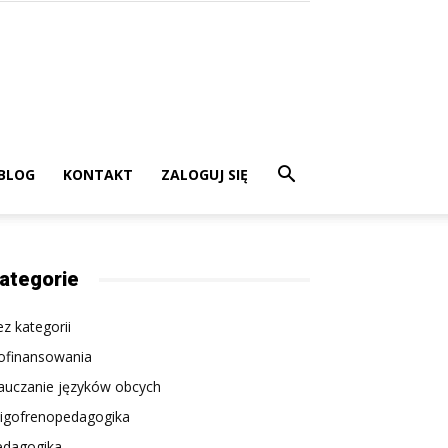
BLOG
KONTAKT
ZALOGUJ SIĘ
ategorie
z kategorii
ofinansowania
auczanie języków obcych
ligofrenopedagogika
edagogika