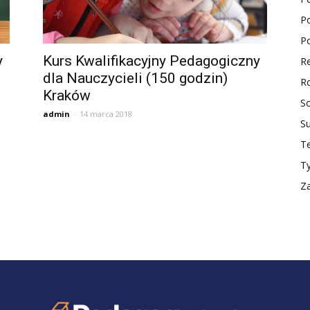
Po
ktualności
Po
y
Kurs Kwalifikacyjny Pedagogiczny
Re
dla Nauczycieli (150 godzin)
Ro
Kraków
So
admin
-
14 marca 2018
S
Te
T
Z