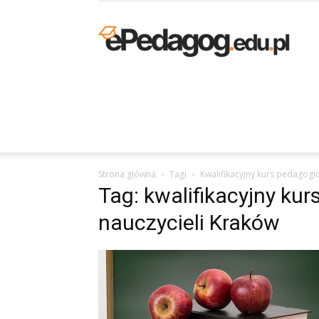
K
p
Strona główna
Tagi
Kwalifikacyjny kurs pedagogi
O
Tag: kwalifikacyjny ku
nauczycieli Kraków
–