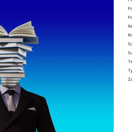
Po
ktualności
Po
Re
Ro
So
S
Te
T
Z