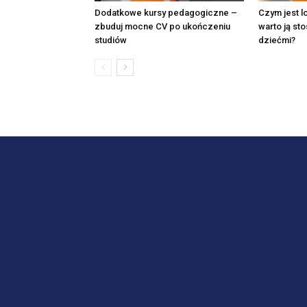
Dodatkowe kursy pedagogiczne –
Czym jest l
zbuduj mocne CV po ukończeniu
warto ją st
studiów
dziećmi?