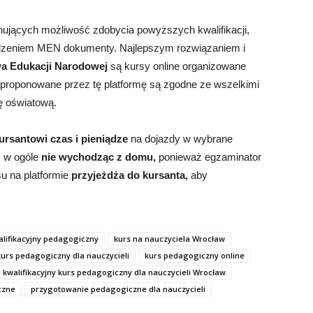
nujących możliwość zdobycia powyższych kwalifikacji,
ądzeniem MEN dokumenty. Najlepszym rozwiązaniem i
wa Edukacji Narodowej
są kursy online organizowane
proponowane przez tę platformę są zgodne ze wszelkimi
ę oświatową.
ursantowi czas i pieniądze
na dojazdy w wybrane
ć w ogóle
nie wychodząc z domu,
ponieważ egzaminator
u na platformie
przyjeżdża do kursanta,
aby
alifikacyjny pedagogiczny
kurs na nauczyciela Wrocław
kurs pedagogiczny dla nauczycieli
kurs pedagogiczny online
kwalifikacyjny kurs pedagogiczny dla nauczycieli Wrocław
czne
przygotowanie pedagogiczne dla nauczycieli