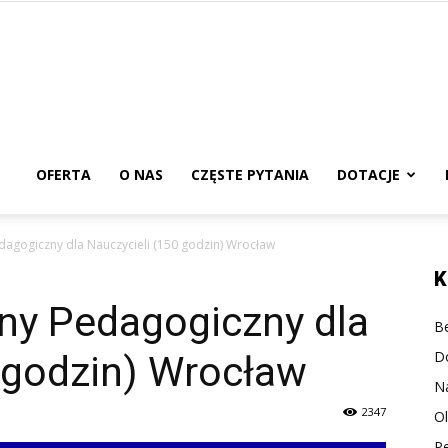
urs
edagogiczny
OFERTA
O NAS
CZĘSTE PYTANIA
DOTACJE
edagogiczny dla Nauczycieli (150 godzin) Wrocław
nline
K
jny Pedagogiczny dla
Be
D
 godzin) Wrocław
N
2347
O
P