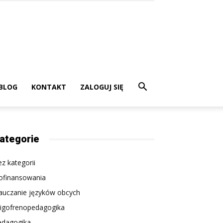
BLOG
KONTAKT
ZALOGUJ SIĘ
ategorie
z kategorii
ofinansowania
auczanie języków obcych
ligofrenopedagogika
edagogika