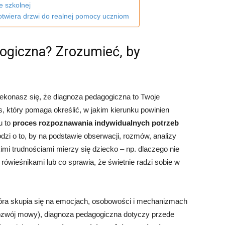
e szkolnej
 otwiera drzwi do realnej pomocy uczniom
gogiczna? Zrozumieć, by
zekonasz się, że diagnoza pedagogiczna to Twoje
, który pomaga określić, w jakim kierunku powinien
u to
proces rozpoznawania indywidualnych potrzeb
odzi o to, by na podstawie obserwacji, rozmów, analizy
mi trudnościami mierzy się dziecko – np. dlaczego nie
rówieśnikami lub co sprawia, że świetnie radzi sobie w
tóra skupia się na emocjach, osobowości i mechanizmach
rozwój mowy), diagnoza pedagogiczna dotyczy przede