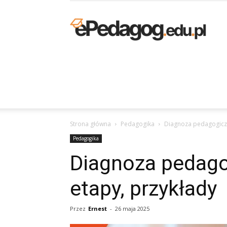
K
p
Strona główna
Pedagogika
Diagnoza pedagogiczna
O
Pedagogika
Diagnoza pedagog
etapy, przykłady
–
Przez
Ernest
-
26 maja 2025