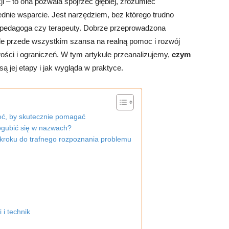
 – to ona pozwala spojrzeć głębiej, zrozumieć
dnie wsparcie. Jest narzędziem, bez którego trudno
 pedagoga czy terapeuty. Dobrze przeprowadzona
ale przede wszystkim szansa na realną pomoc i rozwój
wości i ograniczeń. W tym artykule przeanalizujemy,
czym
e są jej etapy i jak wygląda w praktyce.
eć, by skutecznie pomagać
ogubić się w nazwach?
 kroku do trafnego rozpoznania problemu
i technik