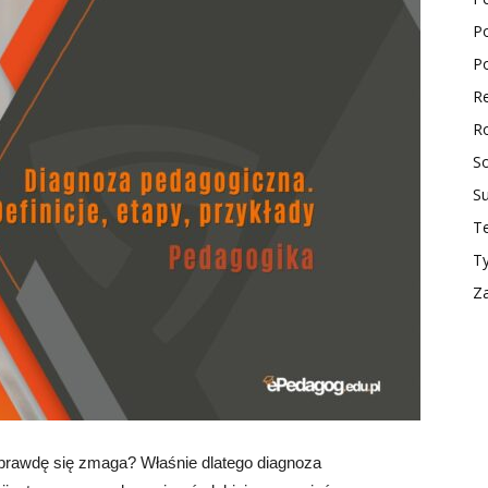
Po
ktualności
Po
Re
Ro
So
S
Te
T
Z
aprawdę się zmaga? Właśnie dlatego diagnoza