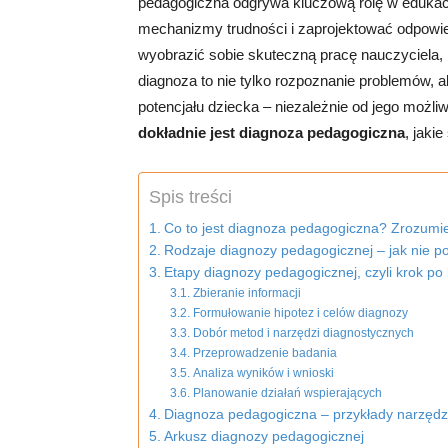
pedagogiczna odgrywa kluczową rolę w edukacji
mechanizmy trudności i zaprojektować odpowie
wyobrazić sobie skuteczną pracę nauczyciela,
diagnoza to nie tylko rozpoznanie problemów, 
potencjału dziecka – niezależnie od jego możli
dokładnie jest diagnoza pedagogiczna
, jaki
Spis treści
Co to jest diagnoza pedagogiczna? Zrozumi
Rodzaje diagnozy pedagogicznej – jak nie p
Etapy diagnozy pedagogicznej, czyli krok po
Zbieranie informacji
Formułowanie hipotez i celów diagnozy
Dobór metod i narzędzi diagnostycznych
Przeprowadzenie badania
Analiza wyników i wnioski
Planowanie działań wspierających
Diagnoza pedagogiczna – przykłady narzędzi 
Arkusz diagnozy pedagogicznej