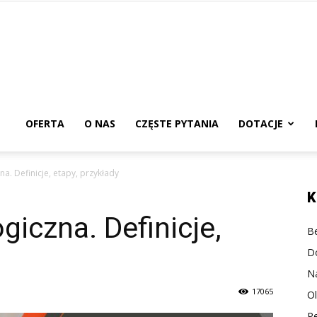
urs
edagogiczny
OFERTA
O NAS
CZĘSTE PYTANIA
DOTACJE
. Definicje, etapy, przykłady
nline
K
iczna. Definicje,
Be
D
N
17065
O
P