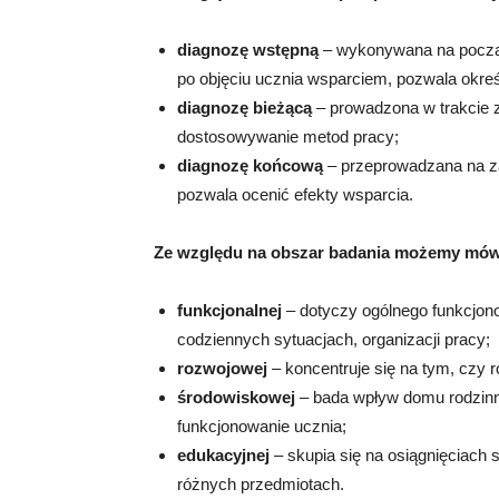
diagnozę wstępną
– wykonywana na początk
po objęciu ucznia wsparciem, pozwala określ
diagnozę bieżącą
– prowadzona w trakcie z
dostosowywanie metod pracy;
diagnozę końcową
– przeprowadzana na za
pozwala ocenić efekty wsparcia.
Ze względu na obszar badania możemy mówi
funkcjonalnej
– dotyczy ogólnego funkcjono
codziennych sytuacjach, organizacji pracy;
rozwojowej
– koncentruje się na tym, czy
środowiskowej
– bada wpływ domu rodzinneg
funkcjonowanie ucznia;
edukacyjnej
– skupia się na osiągnięciach 
różnych przedmiotach.