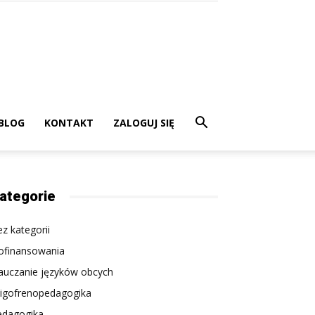
BLOG
KONTAKT
ZALOGUJ SIĘ
ategorie
z kategorii
ofinansowania
auczanie języków obcych
ligofrenopedagogika
edagogika