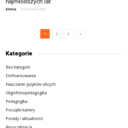
najmłodszych lat
Emilia
-
13 września 2022
1
2
3
Kategorie
Bez kategorii
Dofinansowania
Nauczanie języków obcych
Oligofrenopedagogika
Pedagogika
Początki kariery
Porady i aktualności
Resocjalizacja