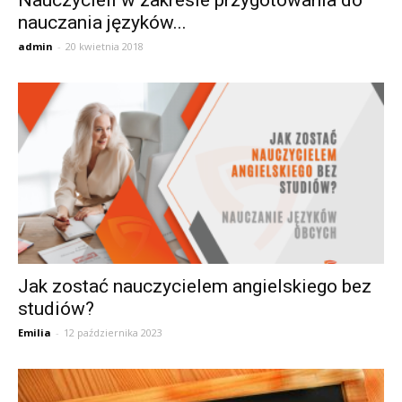
Nauczycieli w zakresie przygotowania do
nauczania języków...
admin
-
20 kwietnia 2018
Jak zostać nauczycielem angielskiego bez
studiów?
Emilia
-
12 października 2023