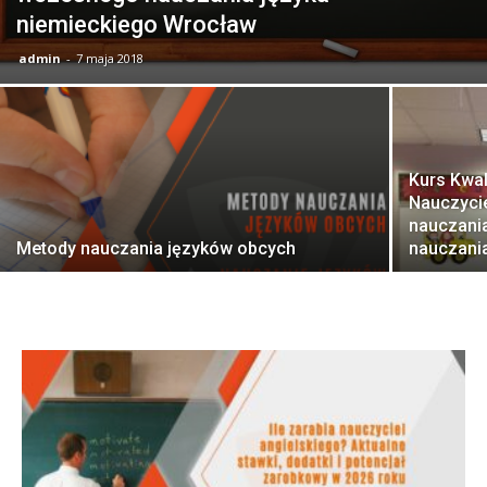
niemieckiego Wrocław
admin
-
7 maja 2018
Kurs Kwal
Nauczycie
nauczani
Metody nauczania języków obcych
nauczania